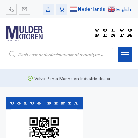
Nederlands
English
Home
Volvo Penta Marine en Industrie dealer
Webshop
Pleziervaart
Onderdelen
Bedrijfsvaart