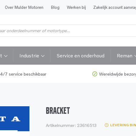
Over Mulder Motoren
Blog
Werken bij
Zakelijk account aanvr
t
Industrie
Service en onderhoud
Reman
4/7 service beschikbaar
Wereldwijde bezor
BRACKET
Artikelnummer:
23616513
LEVERING BI