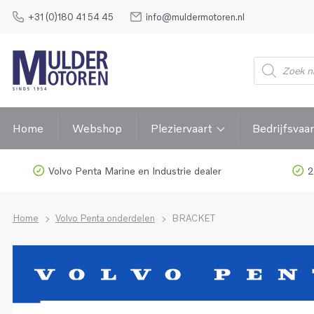
+31 (0)180 41 54 45
info@muldermotoren.nl
Home
Webshop
Pleziervaart
Bedrijfsvaar
Volvo Penta Marine en Industrie dealer
2
Home
Volvo Penta onderdelen
BRACKET