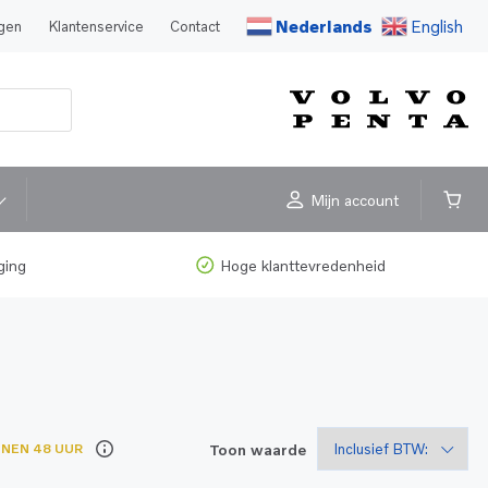
Nederlands
English
agen
Klantenservice
Contact
Mijn account
ging
Hoge klanttevredenheid
Toon waarde
NNEN 48 UUR