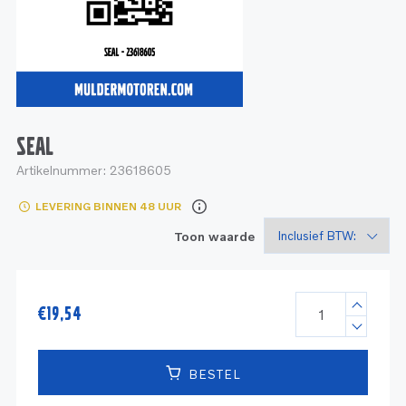
Service
Onderdelen
Industrie
Motoren
Service
Onderdelen
Service en onderhoud
Motoren
Service
Reman
Motoren
SEAL
Artikelnummer:
23618605
Reman – Pleziervaart
LEVERING BINNEN 48 UUR
Reman - Bedrijfsvaart
Toon waarde
Reman – Industrie
€
19,54
BESTEL