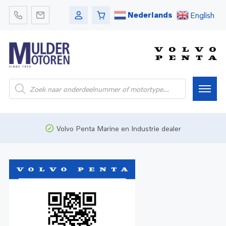
Nederlands
English
Home
Volvo Penta Marine en Industrie dealer
Webshop
Pleziervaart
Onderdelen
Bedrijfsvaart