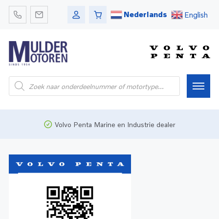
Nederlands
English
Home
Volvo Penta Marine en Industrie dealer
Webshop
Pleziervaart
Onderdelen
Bedrijfsvaart