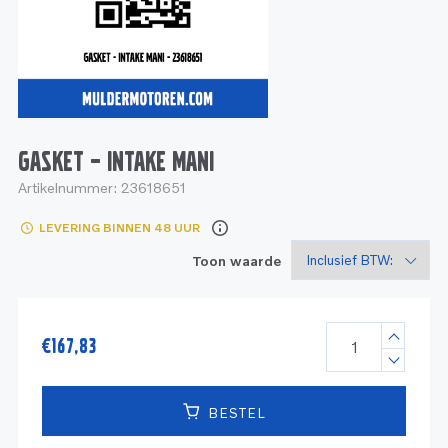
Service
Onderdelen
Industrie
Motoren
Service
Onderdelen
Service en onderhoud
Motoren
Service
Reman
Motoren
GASKET – INTAKE MANI
Artikelnummer:
23618651
Reman – Pleziervaart
LEVERING BINNEN 48 UUR
Reman - Bedrijfsvaart
Toon waarde
Reman – Industrie
€
167,83
BESTEL