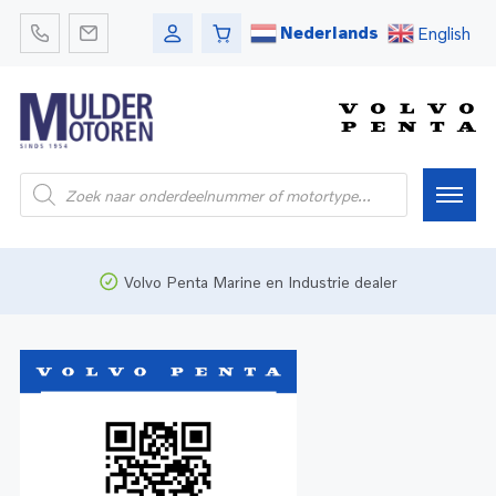
Nederlands
English
Home
Volvo Penta Marine en Industrie dealer
Webshop
Pleziervaart
Onderdelen
Bedrijfsvaart