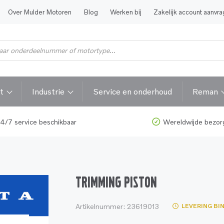
Over Mulder Motoren
Blog
Werken bij
Zakelijk account aanvr
t
Industrie
Service en onderhoud
Reman
4/7 service beschikbaar
Wereldwijde bezor
TRIMMING PISTON
Artikelnummer:
23619013
LEVERING BI