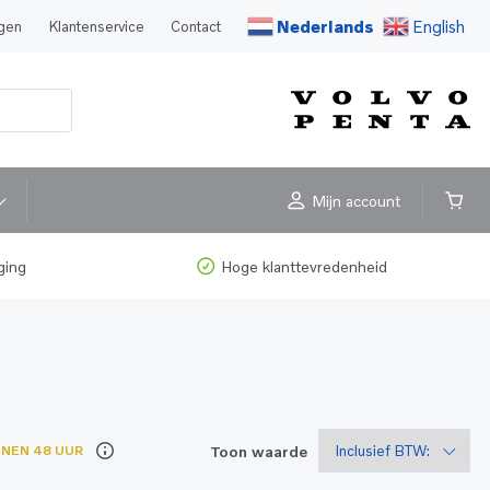
Nederlands
English
agen
Klantenservice
Contact
Mijn account
ging
Hoge klanttevredenheid
Toon waarde
NNEN 48 UUR