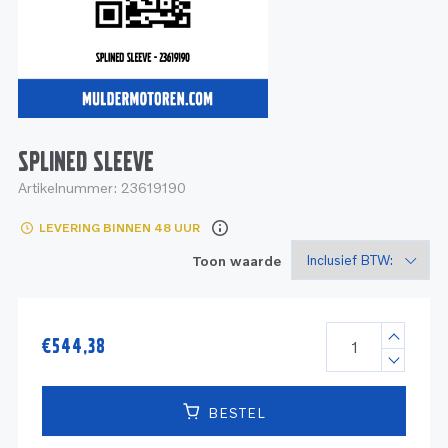
Service
Onderdelen
Industrie
Motoren
Service
Onderdelen
Service en onderhoud
Motoren
Service
Reman
Motoren
SPLINED SLEEVE
Artikelnummer:
23619190
Reman – Pleziervaart
LEVERING BINNEN 48 UUR
Reman - Bedrijfsvaart
Toon waarde
Reman – Industrie
€
544,38
BESTEL