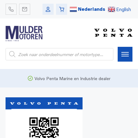
Nederlands
English
Home
Volvo Penta Marine en Industrie dealer
Webshop
Pleziervaart
Onderdelen
Bedrijfsvaart