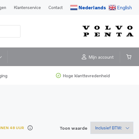
Nederlands
English
agen
Klantenservice
Contact
Mijn account
ging
Hoge klanttevredenheid
Toon waarde
NNEN 48 UUR