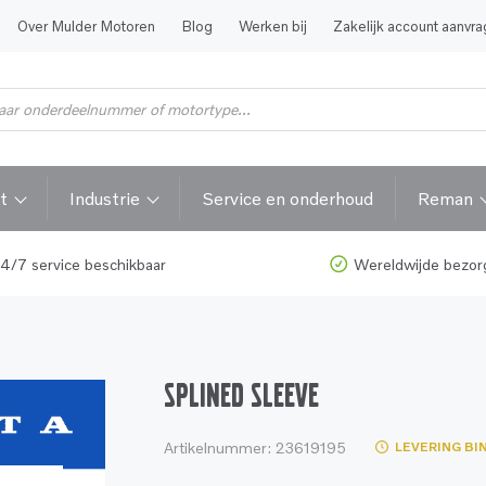
Over Mulder Motoren
Blog
Werken bij
Zakelijk account aanvr
t
Industrie
Service en onderhoud
Reman
4/7 service beschikbaar
Wereldwijde bezor
SPLINED SLEEVE
Artikelnummer:
23619195
LEVERING BI