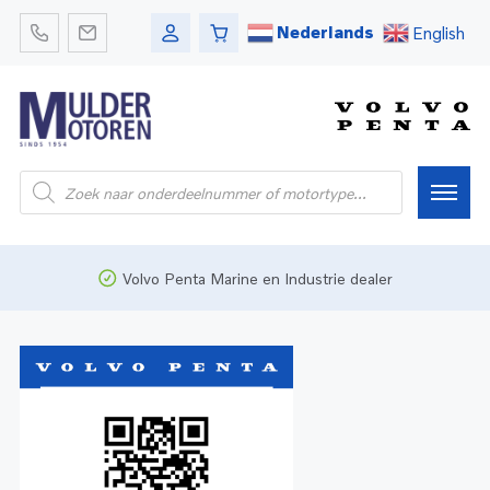
Nederlands
English
Home
Volvo Penta Marine en Industrie dealer
Webshop
Pleziervaart
Onderdelen
Bedrijfsvaart