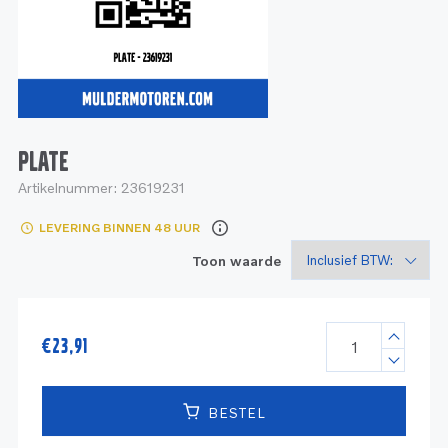
Service
Onderdelen
Industrie
Motoren
Service
Onderdelen
Service en onderhoud
Motoren
Service
Reman
Motoren
PLATE
Artikelnummer:
23619231
Reman – Pleziervaart
LEVERING BINNEN 48 UUR
Reman - Bedrijfsvaart
Toon waarde
Reman – Industrie
€
23,91
BESTEL