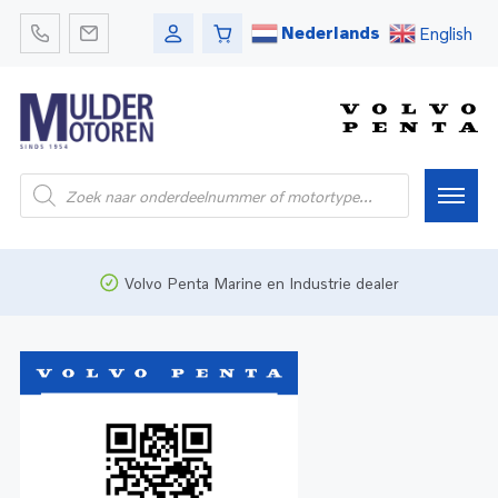
Nederlands
English
Home
Volvo Penta Marine en Industrie dealer
Webshop
Pleziervaart
Onderdelen
Bedrijfsvaart