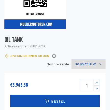
Service
Onderdelen
Industrie
Motoren
Service
Onderdelen
Service en onderhoud
Motoren
Service
Reman
Motoren
OIL TANK
Artikelnummer:
23619256
Reman – Pleziervaart
LEVERING BINNEN 48 UUR
Reman - Bedrijfsvaart
Toon waarde
Reman – Industrie
€
3.966,38
BESTEL