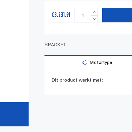
€
3.231,91
BRACKET
Motortype
Dit product werkt met: