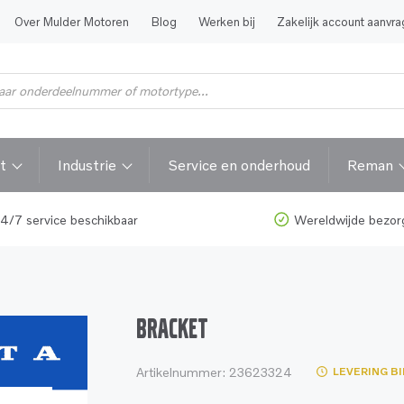
Over Mulder Motoren
Blog
Werken bij
Zakelijk account aanvr
t
Industrie
Service en onderhoud
Reman
4/7 service beschikbaar
Wereldwijde bezor
BRACKET
Artikelnummer:
23623324
LEVERING B