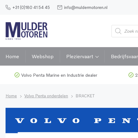
+31 (0)180 41 54 45
info@muldermotoren.nl
Home
Webshop
Pleziervaart
Bedrijfsvaar
Volvo Penta Marine en Industrie dealer
2
Home
Volvo Penta onderdelen
BRACKET