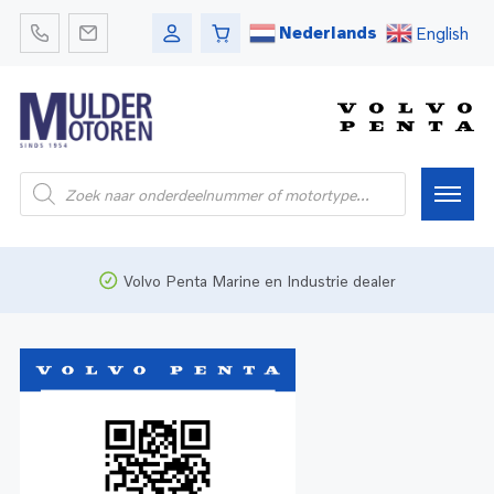
Nederlands
English
Home
Volvo Penta Marine en Industrie dealer
Webshop
Pleziervaart
Onderdelen
Bedrijfsvaart