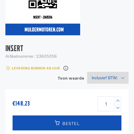
Service
Onderdelen
Industrie
Motoren
Service
Onderdelen
Service en onderhoud
Motoren
Service
Reman
Motoren
INSERT
Artikelnummer:
23635356
Reman – Pleziervaart
LEVERING BINNEN 48 UUR
Reman - Bedrijfsvaart
Toon waarde
Reman – Industrie
€
148,23
BESTEL