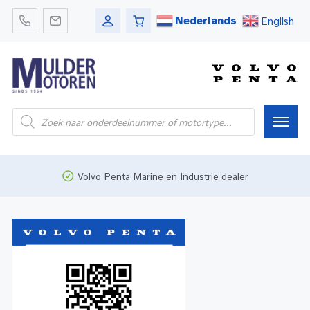
Nederlands
English
Home
Volvo Penta Marine en Industrie dealer
Webshop
Pleziervaart
Onderdelen
Bedrijfsvaart