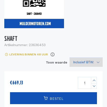
Service
Onderdelen
Industrie
Motoren
Service
Onderdelen
Service en onderhoud
Motoren
Service
Reman
Motoren
SHAFT
Artikelnummer:
23636453
Reman – Pleziervaart
LEVERING BINNEN 48 UUR
Reman - Bedrijfsvaart
Toon waarde
Reman – Industrie
€
669,13
BESTEL