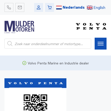
Nederlands
English
Home
Volvo Penta Marine en Industrie dealer
Webshop
Pleziervaart
Onderdelen
Bedrijfsvaart