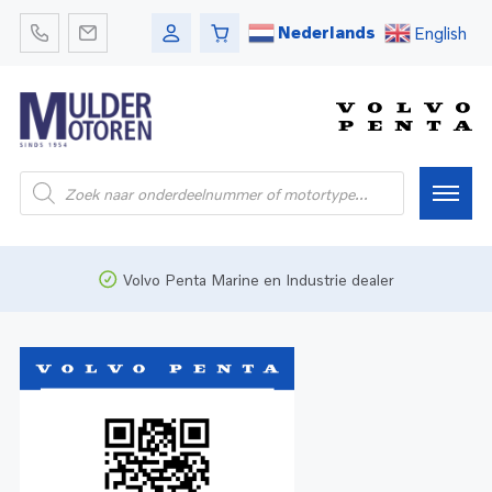
Nederlands
English
Home
Volvo Penta Marine en Industrie dealer
Webshop
Pleziervaart
Onderdelen
Bedrijfsvaart