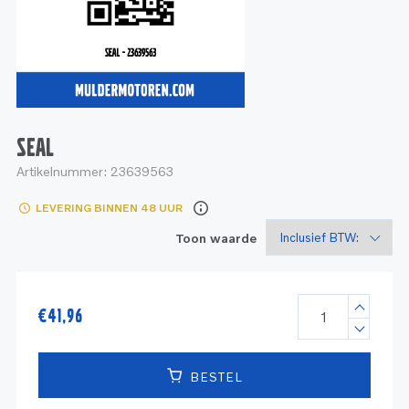
Service
Onderdelen
Industrie
Motoren
Service
Onderdelen
Service en onderhoud
Motoren
Service
Reman
Motoren
SEAL
Artikelnummer:
23639563
Reman – Pleziervaart
LEVERING BINNEN 48 UUR
Reman - Bedrijfsvaart
Toon waarde
Reman – Industrie
€
41,96
BESTEL