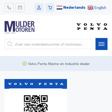
Nederlands
English
Home
Volvo Penta Marine en Industrie dealer
Webshop
Pleziervaart
Onderdelen
Bedrijfsvaart