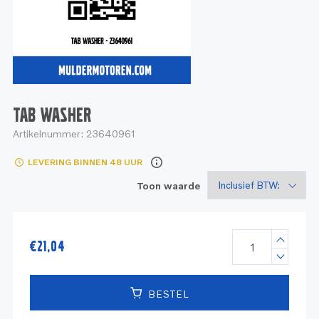
Service
Onderdelen
Industrie
Motoren
Service
Onderdelen
Service en onderhoud
Motoren
Service
Reman
Motoren
TAB WASHER
Artikelnummer:
23640961
Reman – Pleziervaart
LEVERING BINNEN 48 UUR
Reman - Bedrijfsvaart
Toon waarde
Reman – Industrie
€
21,04
BESTEL