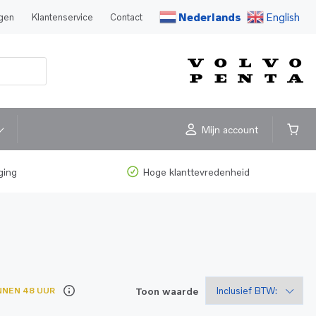
Nederlands
English
agen
Klantenservice
Contact
Mijn account
ging
Hoge klanttevredenheid
Toon waarde
NNEN 48 UUR