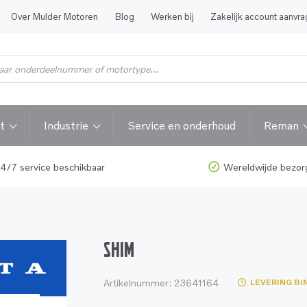
Over Mulder Motoren
Blog
Werken bij
Zakelijk account aanvr
t
Industrie
Service en onderhoud
Reman
4/7 service beschikbaar
Wereldwijde bezor
SHIM
Artikelnummer:
23641164
LEVERING BI