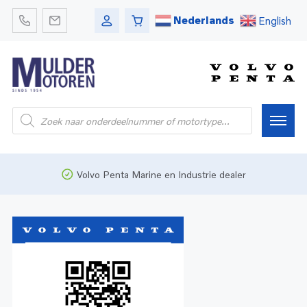
Nederlands
English
Home
Volvo Penta Marine en Industrie dealer
Webshop
Pleziervaart
Onderdelen
Bedrijfsvaart