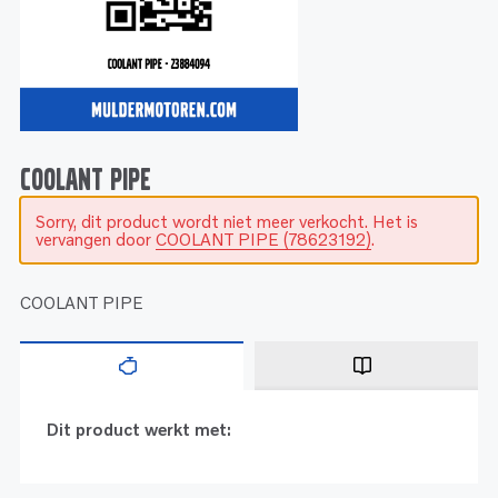
Service
Onderdelen
Industrie
Motoren
Service
Onderdelen
Service en onderhoud
Motoren
Service
Reman
Motoren
COOLANT PIPE
Sorry, dit product wordt niet meer verkocht. Het is
Reman – Pleziervaart
vervangen door
COOLANT PIPE (78623192)
.
Reman - Bedrijfsvaart
Reman – Industrie
COOLANT PIPE
Dit product werkt met: