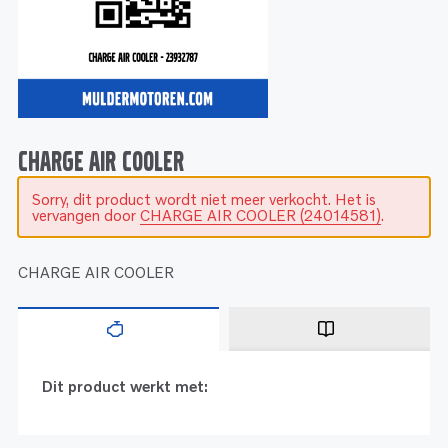
Service
Onderdelen
Industrie
Motoren
Service
Onderdelen
Service en onderhoud
Motoren
Service
Reman
Motoren
CHARGE AIR COOLER
Sorry, dit product wordt niet meer verkocht. Het is
Reman – Pleziervaart
vervangen door
CHARGE AIR COOLER (24014581)
.
Reman - Bedrijfsvaart
Reman – Industrie
CHARGE AIR COOLER
Dit product werkt met: