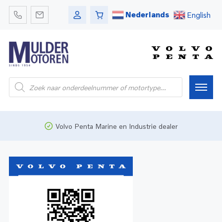
Nederlands
English
Home
Volvo Penta Marine en Industrie dealer
Webshop
Pleziervaart
Onderdelen
Bedrijfsvaart