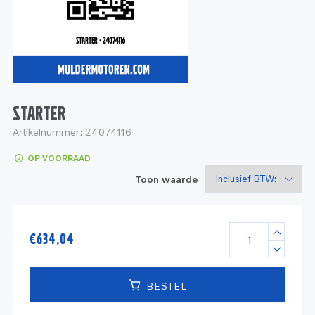
Service
Onderdelen
Industrie
Motoren
Service
Onderdelen
Service en onderhoud
Motoren
Service
Reman
Motoren
STARTER
Artikelnummer:
24074116
Reman – Pleziervaart
OP VOORRAAD
Reman - Bedrijfsvaart
Toon waarde
Reman – Industrie
€
634,04
BESTEL