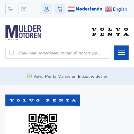
Nederlands
English
Home
Volvo Penta Marine en Industrie dealer
Webshop
Pleziervaart
Onderdelen
Bedrijfsvaart