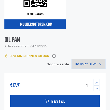
Service
Onderdelen
Industrie
Motoren
Service
Onderdelen
Service en onderhoud
Motoren
Service
Reman
Motoren
OIL PAN
Artikelnummer:
24469215
Reman – Pleziervaart
LEVERING BINNEN 48 UUR
Reman - Bedrijfsvaart
Toon waarde
Reman – Industrie
€
17,91
BESTEL