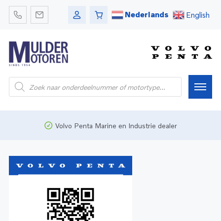
Nederlands
English
Home
Volvo Penta Marine en Industrie dealer
Webshop
Pleziervaart
Onderdelen
Bedrijfsvaart