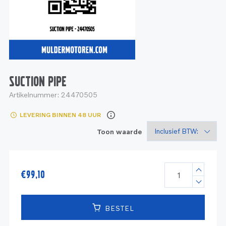
Service
Onderdelen
Industrie
Motoren
Service
Onderdelen
Service en onderhoud
Motoren
Service
Reman
Motoren
SUCTION PIPE
Artikelnummer:
24470505
Reman – Pleziervaart
LEVERING BINNEN 48 UUR
Reman - Bedrijfsvaart
Toon waarde
Reman – Industrie
€
99,10
BESTEL