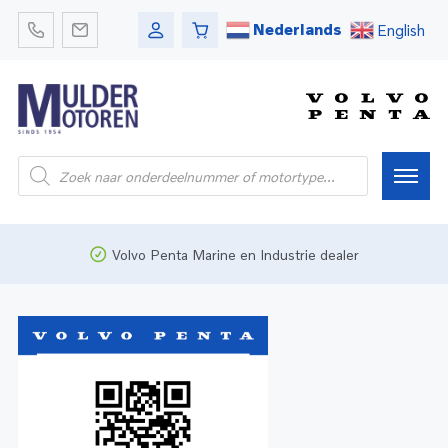
Nederlands
English
Home
Volvo Penta Marine en Industrie dealer
Webshop
Pleziervaart
Onderdelen
Bedrijfsvaart