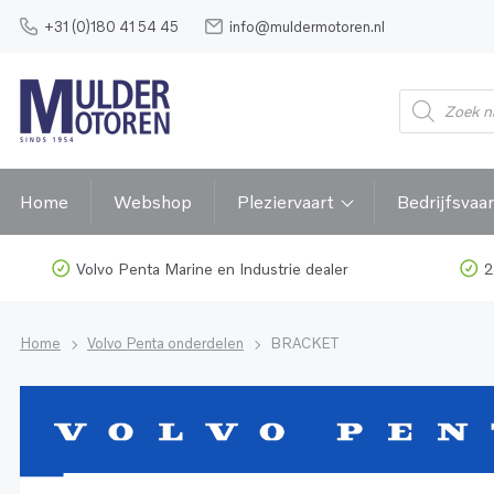
+31 (0)180 41 54 45
info@muldermotoren.nl
Home
Webshop
Pleziervaart
Bedrijfsvaar
Volvo Penta Marine en Industrie dealer
2
Home
Volvo Penta onderdelen
BRACKET