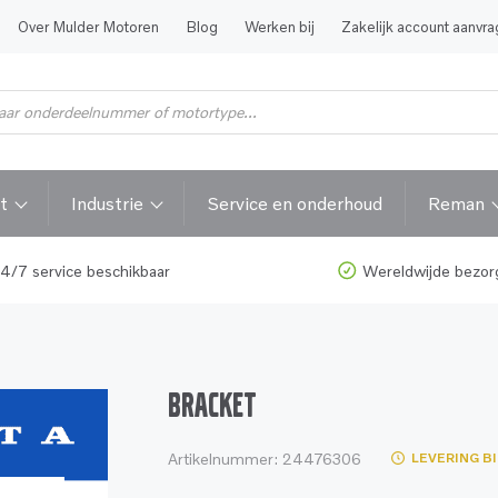
Over Mulder Motoren
Blog
Werken bij
Zakelijk account aanvr
t
Industrie
Service en onderhoud
Reman
4/7 service beschikbaar
Wereldwijde bezor
BRACKET
Artikelnummer:
24476306
LEVERING B