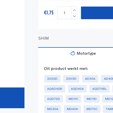
€
1,75
SHIM
Motortype
Dit product werkt met:
2002D
2003D
AD30A
AD40
AQAD40B
AQD40A
AQD70BL
AQD70D
MD11C
MD11D
MD1
MD30A
MD40A
MD70C
TAM