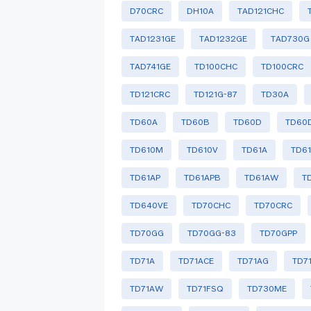
D70CRC
DH10A
TAD121CHC
TAD1231GE
TAD1232GE
TAD730G
TAD741GE
TD100CHC
TD100CRC
TD121CRC
TD121G-87
TD30A
TD60A
TD60B
TD60D
TD60
TD610M
TD610V
TD61A
TD6
TD61AP
TD61APB
TD61AW
T
TD640VE
TD70CHC
TD70CRC
TD70GG
TD70GG-83
TD70GPP
TD71A
TD71ACE
TD71AG
TD7
TD71AW
TD71FSQ
TD730ME