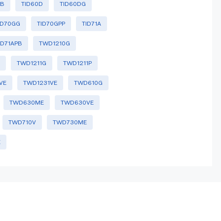
KB
TID60D
TID60DG
ID70GG
TID70GPP
TID71A
ID71APB
TWD1210G
V
TWD1211G
TWD1211P
VE
TWD1231VE
TWD610G
TWD630ME
TWD630VE
TWD710V
TWD730ME
E