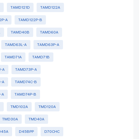
B
TAMD121D
TAMD122A
2P-A
TAMD122P-B
A
TAMD40B
TAMD60A
TAMD63L-A
TAMD63P-A
TAMD71A
TAMD71B
-A
TAMD73P-A
-A
TAMD74C-B
-A
TAMD74P-B
C
TMD102A
TMD120A
TMD30A
TMD40A
D45A
D45BPP
D70CHC