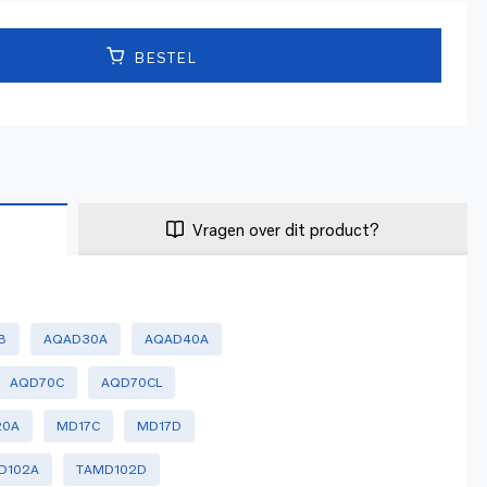
BESTEL
Vragen over dit product?
B
AQAD30A
AQAD40A
AQD70C
AQD70CL
20A
MD17C
MD17D
D102A
TAMD102D