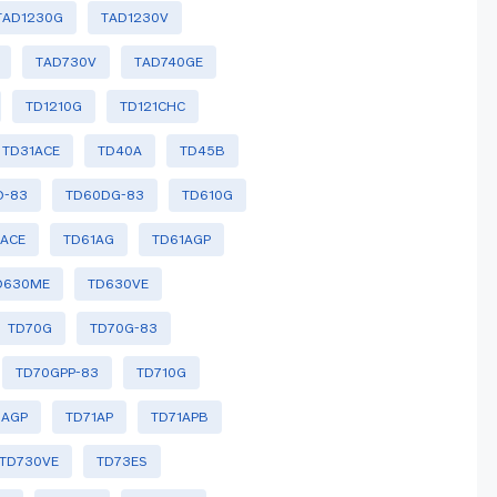
TAD1230G
TAD1230V
TAD730V
TAD740GE
TD1210G
TD121CHC
TD31ACE
TD40A
TD45B
D-83
TD60DG-83
TD610G
1ACE
TD61AG
TD61AGP
D630ME
TD630VE
TD70G
TD70G-83
TD70GPP-83
TD710G
1AGP
TD71AP
TD71APB
TD730VE
TD73ES