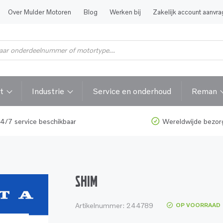
Over Mulder Motoren
Blog
Werken bij
Zakelijk account aanvr
t
Industrie
Service en onderhoud
Reman
4/7 service beschikbaar
Wereldwijde bezor
SHIM
Artikelnummer:
244789
OP VOORRAAD