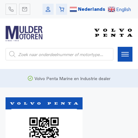
Nederlands
English
Home
Volvo Penta Marine en Industrie dealer
Webshop
Pleziervaart
Onderdelen
Bedrijfsvaart