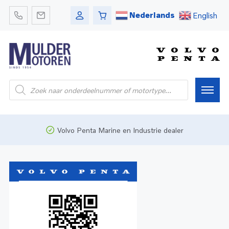
Nederlands
English
Home
Volvo Penta Marine en Industrie dealer
Webshop
Pleziervaart
Onderdelen
Bedrijfsvaart