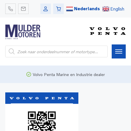
Nederlands
English
Home
Volvo Penta Marine en Industrie dealer
Webshop
Pleziervaart
Onderdelen
Bedrijfsvaart