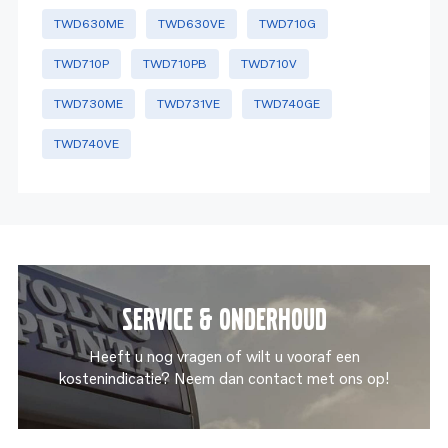
TWD630ME
TWD630VE
TWD710G
TWD710P
TWD710PB
TWD710V
TWD730ME
TWD731VE
TWD740GE
TWD740VE
Service & onderhoud
Heeft u nog vragen of wilt u vooraf een
kostenindicatie? Neem dan contact met ons op!