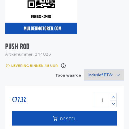
Service
Onderdelen
Industrie
Motoren
Service
Onderdelen
Service en onderhoud
Motoren
Service
Reman
Motoren
PUSH ROD
Artikelnummer:
244826
Reman – Pleziervaart
LEVERING BINNEN 48 UUR
Reman - Bedrijfsvaart
Toon waarde
Reman – Industrie
€
77,32
BESTEL