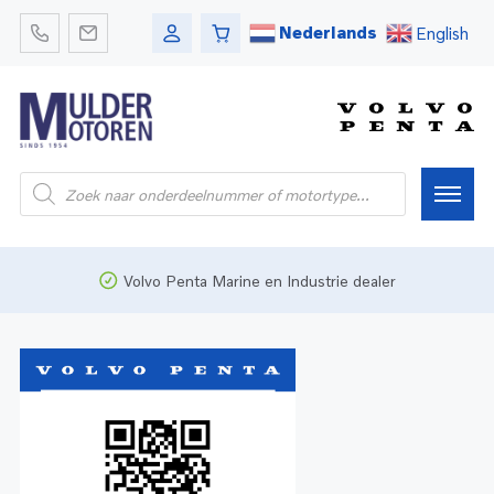
Nederlands
English
Home
Volvo Penta Marine en Industrie dealer
Webshop
Pleziervaart
Onderdelen
Bedrijfsvaart