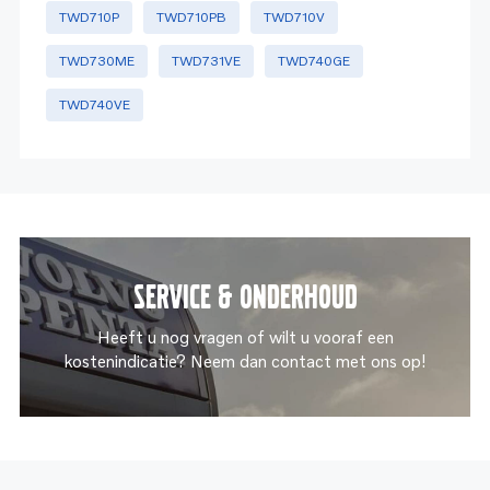
TWD710P
TWD710PB
TWD710V
TWD730ME
TWD731VE
TWD740GE
TWD740VE
Service & onderhoud
Heeft u nog vragen of wilt u vooraf een
kostenindicatie? Neem dan contact met ons op!