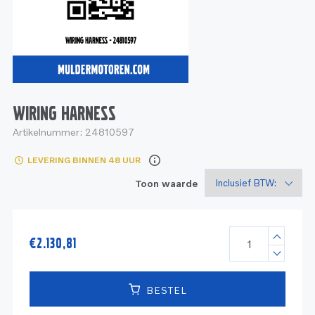
Service
Onderdelen
Industrie
Motoren
Service
Onderdelen
Service en onderhoud
Motoren
Service
Reman
Motoren
WIRING HARNESS
Artikelnummer:
24810597
Reman – Pleziervaart
LEVERING BINNEN 48 UUR
Reman - Bedrijfsvaart
Toon waarde
Reman – Industrie
€
2.130,81
BESTEL