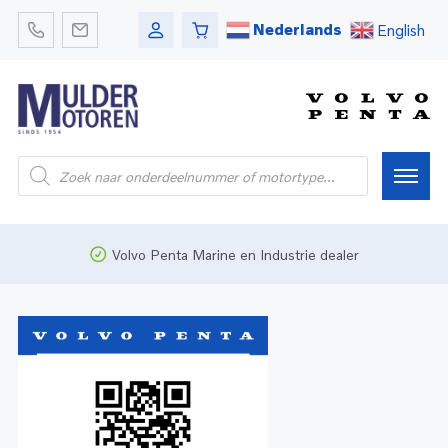
Nederlands
English
Home
Volvo Penta Marine en Industrie dealer
Webshop
Pleziervaart
Onderdelen
Bedrijfsvaart