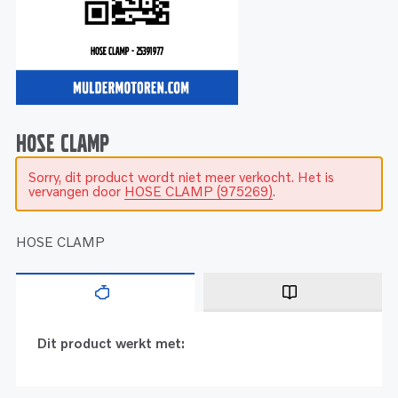
Service
Onderdelen
Industrie
Motoren
Service
Onderdelen
Service en onderhoud
Motoren
Service
Reman
Motoren
HOSE CLAMP
Sorry, dit product wordt niet meer verkocht. Het is
Reman – Pleziervaart
vervangen door
HOSE CLAMP (975269)
.
Reman - Bedrijfsvaart
Reman – Industrie
HOSE CLAMP
Dit product werkt met: