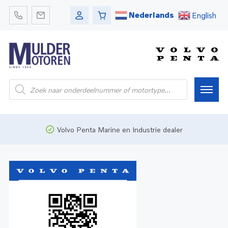
Nederlands
English
Home
Volvo Penta Marine en Industrie dealer
Webshop
Pleziervaart
Onderdelen
Bedrijfsvaart