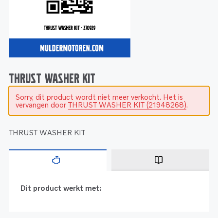
Service
Onderdelen
Industrie
Motoren
Service
Onderdelen
Service en onderhoud
Motoren
Service
Reman
Motoren
THRUST WASHER KIT
Sorry, dit product wordt niet meer verkocht. Het is
Reman – Pleziervaart
vervangen door
THRUST WASHER KIT (21948268)
.
Reman - Bedrijfsvaart
Reman – Industrie
THRUST WASHER KIT
Dit product werkt met: