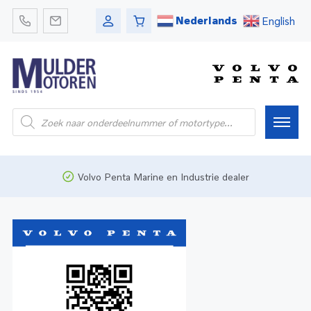
Nederlands
English
Home
Volvo Penta Marine en Industrie dealer
Webshop
Pleziervaart
Onderdelen
Bedrijfsvaart