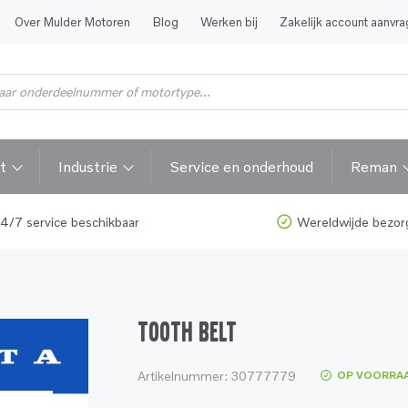
Over Mulder Motoren
Blog
Werken bij
Zakelijk account aanvr
t
Industrie
Service en onderhoud
Reman
4/7 service beschikbaar
Wereldwijde bezor
TOOTH BELT
Artikelnummer:
30777779
OP VOORRA