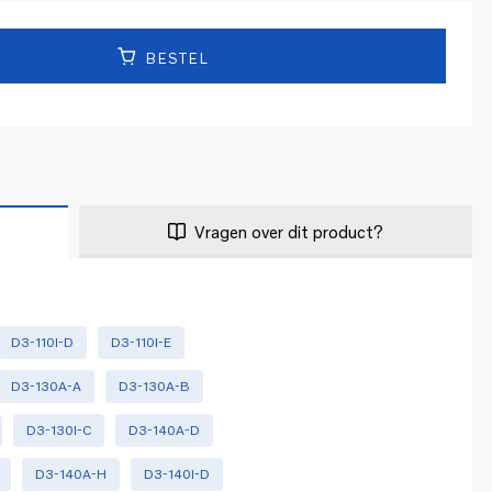
BESTEL
Vragen over dit product?
D3-110I-D
D3-110I-E
D3-130A-A
D3-130A-B
D3-130I-C
D3-140A-D
D3-140A-H
D3-140I-D