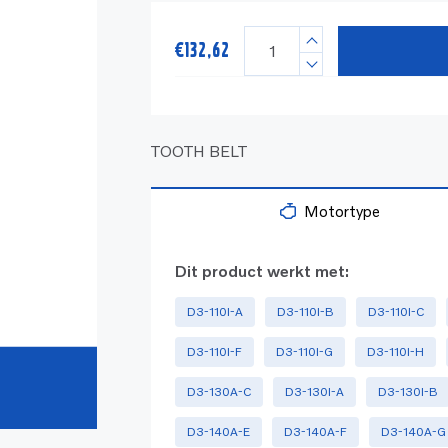
€
132,62
TOOTH BELT
Motortype
Dit product werkt met:
D3-110I-A
D3-110I-B
D3-110I-C
D3-110I-F
D3-110I-G
D3-110I-H
D3-130A-C
D3-130I-A
D3-130I-B
D3-140A-E
D3-140A-F
D3-140A-G