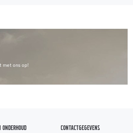
t met ons op!
n onderhoud
Contactgegevens