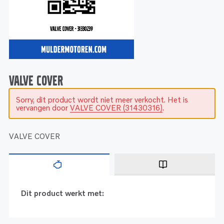
Service
Onderdelen
Industrie
Motoren
Service
Onderdelen
Service en onderhoud
Motoren
Service
Reman
Motoren
VALVE COVER
Sorry, dit product wordt niet meer verkocht. Het is
Reman – Pleziervaart
vervangen door
VALVE COVER (31430316)
.
Reman - Bedrijfsvaart
Reman – Industrie
VALVE COVER
Dit product werkt met: