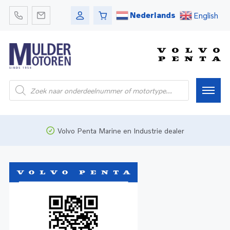
Nederlands
English
Home
Volvo Penta Marine en Industrie dealer
Webshop
Pleziervaart
Onderdelen
Bedrijfsvaart