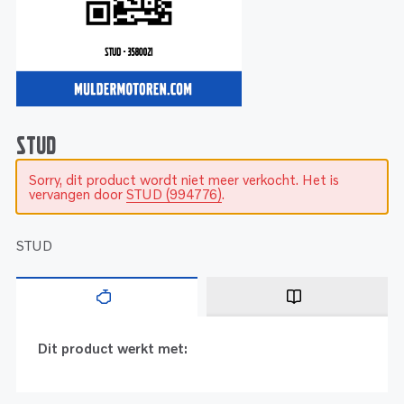
Service
Onderdelen
Industrie
Motoren
Service
Onderdelen
Service en onderhoud
Motoren
Service
Reman
Motoren
STUD
Sorry, dit product wordt niet meer verkocht. Het is
Reman – Pleziervaart
vervangen door
STUD (994776)
.
Reman - Bedrijfsvaart
Reman – Industrie
STUD
Dit product werkt met: