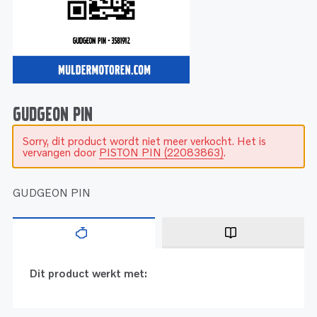
Service
Onderdelen
Industrie
Motoren
Service
Onderdelen
Service en onderhoud
Motoren
Service
Reman
Motoren
GUDGEON PIN
Sorry, dit product wordt niet meer verkocht. Het is
Reman – Pleziervaart
vervangen door
PISTON PIN (22083863)
.
Reman - Bedrijfsvaart
Reman – Industrie
GUDGEON PIN
Dit product werkt met: