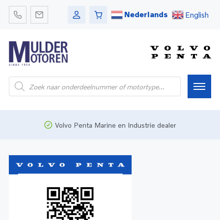
Nederlands
English
Home
Volvo Penta Marine en Industrie dealer
Webshop
Pleziervaart
Onderdelen
Bedrijfsvaart