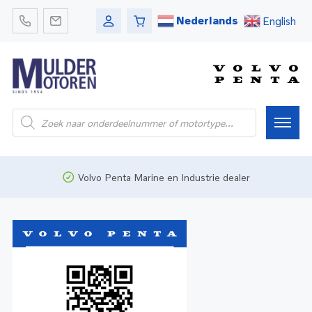
Nederlands
English
Home
Volvo Penta Marine en Industrie dealer
Webshop
Pleziervaart
Onderdelen
Bedrijfsvaart