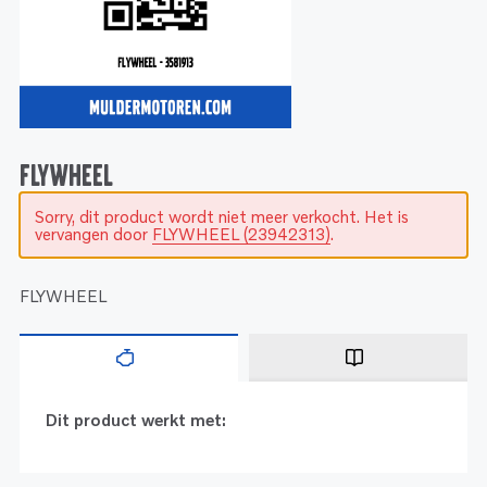
Service
Onderdelen
Industrie
Motoren
Service
Onderdelen
Service en onderhoud
Motoren
Service
Reman
Motoren
FLYWHEEL
Sorry, dit product wordt niet meer verkocht. Het is
Reman – Pleziervaart
vervangen door
FLYWHEEL (23942313)
.
Reman - Bedrijfsvaart
Reman – Industrie
FLYWHEEL
Dit product werkt met: