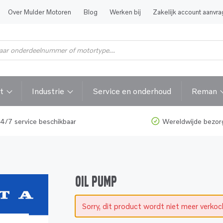
Over Mulder Motoren
Blog
Werken bij
Zakelijk account aanvr
t
Industrie
Service en onderhoud
Reman
4/7 service beschikbaar
Wereldwijde bezor
OIL PUMP
Sorry, dit product wordt niet meer verko