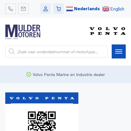
Nederlands
English
Home
Volvo Penta Marine en Industrie dealer
Webshop
Pleziervaart
Onderdelen
Bedrijfsvaart