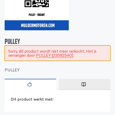
Service
Onderdelen
Industrie
Motoren
Service
Onderdelen
Service en onderhoud
Motoren
Service
Reman
Motoren
PULLEY
Sorry, dit product wordt niet meer verkocht. Het is
Reman – Pleziervaart
vervangen door
PULLEY (23592540)
.
Reman - Bedrijfsvaart
Reman – Industrie
PULLEY
Dit product werkt met: