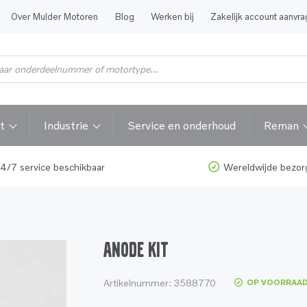
Over Mulder Motoren
Blog
Werken bij
Zakelijk account aanvr
t
Industrie
Service en onderhoud
Reman
4/7 service beschikbaar
Wereldwijde bezor
ANODE KIT
Artikelnummer:
3588770
OP VOORRAA