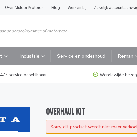
Over Mulder Motoren
Blog
Werken bij
Zakelijk account aanvr
t
Industrie
Service en onderhoud
Reman
4/7 service beschikbaar
Wereldwijde bezor
OVERHAUL KIT
Sorry, dit product wordt niet meer verko