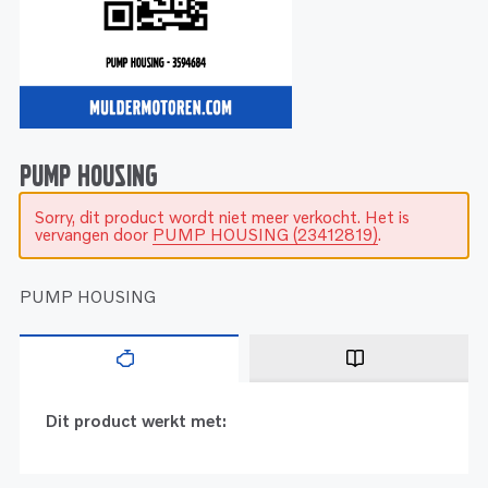
Service
Onderdelen
Industrie
Motoren
Service
Onderdelen
Service en onderhoud
Motoren
Service
Reman
Motoren
PUMP HOUSING
Sorry, dit product wordt niet meer verkocht. Het is
Reman – Pleziervaart
vervangen door
PUMP HOUSING (23412819)
.
Reman - Bedrijfsvaart
Reman – Industrie
PUMP HOUSING
Dit product werkt met: