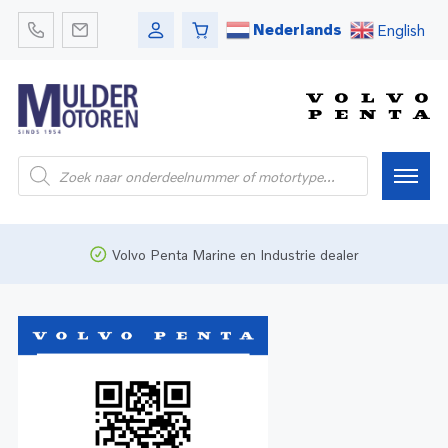
Nederlands
English
Home
Volvo Penta Marine en Industrie dealer
Webshop
Pleziervaart
Onderdelen
Bedrijfsvaart