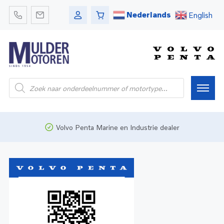
Nederlands
English
Home
Volvo Penta Marine en Industrie dealer
Webshop
Pleziervaart
Onderdelen
Bedrijfsvaart