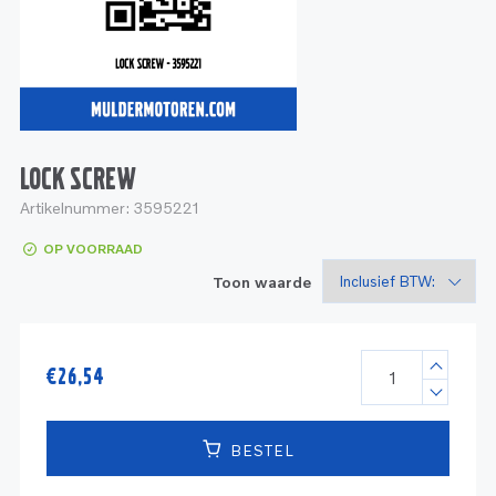
Service
Onderdelen
Industrie
Motoren
Service
Onderdelen
Service en onderhoud
Motoren
Service
Reman
Motoren
LOCK SCREW
Artikelnummer:
3595221
Reman – Pleziervaart
OP VOORRAAD
Reman - Bedrijfsvaart
Toon waarde
Reman – Industrie
€
26,54
BESTEL