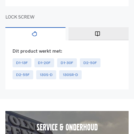
LOCK SCREW
Dit product werkt met:
D1-13F
D1-20F
D1-30F
D2-50F
D2-55F
130S-D
130SR-D
Service & onderhoud