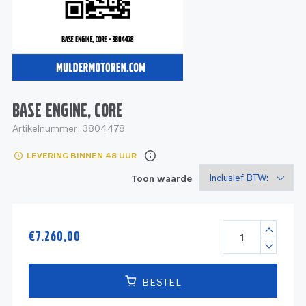
Service
Onderdelen
Industrie
Motoren
Service
Onderdelen
Service en onderhoud
Motoren
Service
Reman
Motoren
BASE ENGINE, CORE
Artikelnummer:
3804478
Reman – Pleziervaart
LEVERING BINNEN 48 UUR
Reman - Bedrijfsvaart
Toon waarde
Reman – Industrie
€
7.260,00
BESTEL