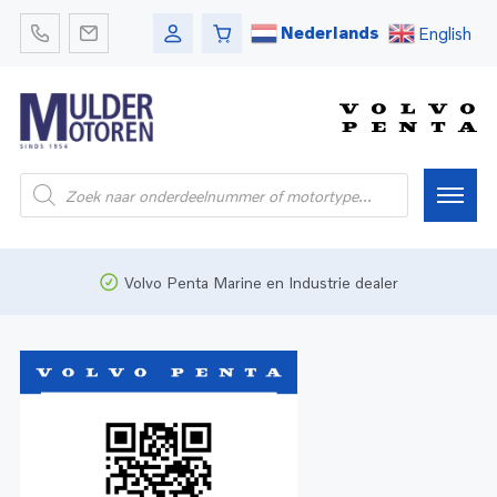
Nederlands
English
Home
Volvo Penta Marine en Industrie dealer
Webshop
Pleziervaart
Onderdelen
Bedrijfsvaart