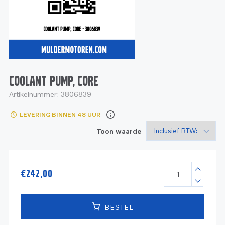
Service
Onderdelen
Industrie
Motoren
Service
Onderdelen
Service en onderhoud
Motoren
Service
Reman
Motoren
COOLANT PUMP, CORE
Artikelnummer:
3806839
Reman – Pleziervaart
LEVERING BINNEN 48 UUR
Reman - Bedrijfsvaart
Toon waarde
Reman – Industrie
€
242,00
BESTEL