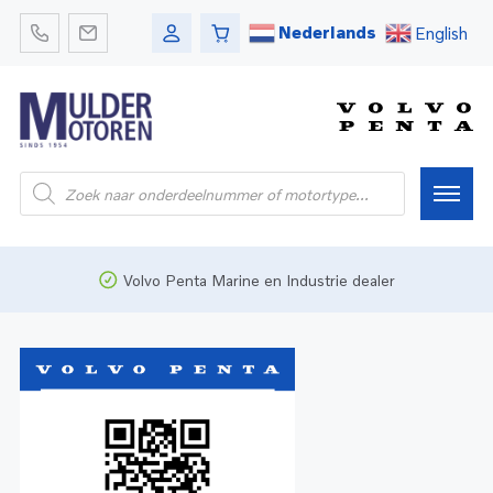
Nederlands
English
Home
Volvo Penta Marine en Industrie dealer
Webshop
Pleziervaart
Onderdelen
Bedrijfsvaart