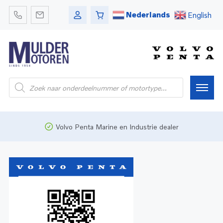
Nederlands
English
Home
Volvo Penta Marine en Industrie dealer
Webshop
Pleziervaart
Onderdelen
Bedrijfsvaart