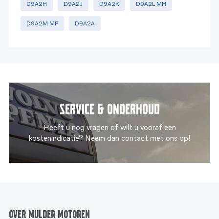
D9A2H
D9A2J
D9A2K
D9A2L MH
D9A2M MP
D9A2A
Service & onderhoud
Heeft u nog vragen of wilt u vooraf een
kostenindicatie? Neem dan contact met ons op!
Over Mulder Motoren