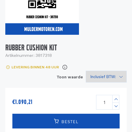
Service
Onderdelen
Industrie
Motoren
Service
Onderdelen
Service en onderhoud
Motoren
Service
Reman
Motoren
RUBBER CUSHION KIT
Artikelnummer:
3817318
Reman – Pleziervaart
LEVERING BINNEN 48 UUR
Reman - Bedrijfsvaart
Toon waarde
Reman – Industrie
€
1.090,21
BESTEL