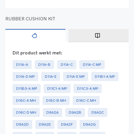
RUBBER CUSHION KIT
Dit product werkt met:
D11A-A
D11A-B
D11A-C
D11A-C MP
D11A-D MP
D11A-E
D11A-E MP
D11B1-A MP
D11B3-A MP
D11C1-A MP
D11C3-A MP
D16C-A MH
D16C-B MH
D16C-C MH
D16C-D MH
D9A2A
D9A2B
D9A2C
D9A2D
D9A2E
D9A2F
D9A2G