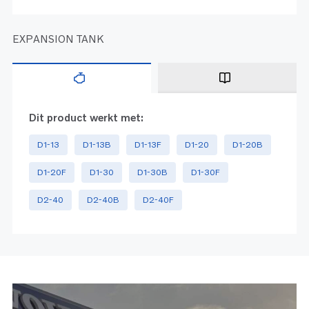
EXPANSION TANK
Dit product werkt met:
D1-13
D1-13B
D1-13F
D1-20
D1-20B
D1-20F
D1-30
D1-30B
D1-30F
D2-40
D2-40B
D2-40F