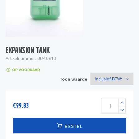
Service
Onderdelen
Industrie
Motoren
Service
Onderdelen
Service en onderhoud
Motoren
Service
Reman
Motoren
EXPANSION TANK
Artikelnummer:
3840810
Reman – Pleziervaart
OP VOORRAAD
Reman - Bedrijfsvaart
Toon waarde
Reman – Industrie
€
99,83
BESTEL