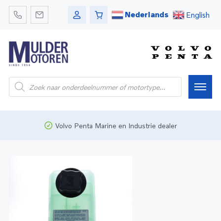
Nederlands
English
Home
Volvo Penta Marine en Industrie dealer
Webshop
Pleziervaart
Onderdelen
Bedrijfsvaart