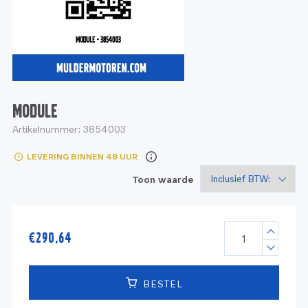
Service
Onderdelen
Industrie
Motoren
Service
Onderdelen
Service en onderhoud
Motoren
Service
Reman
Motoren
MODULE
Artikelnummer:
3854003
Reman – Pleziervaart
LEVERING BINNEN 48 UUR
Reman - Bedrijfsvaart
Toon waarde
Reman – Industrie
€
290,64
BESTEL