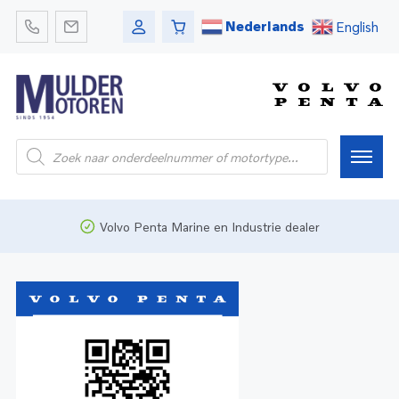
Nederlands
English
Home
Volvo Penta Marine en Industrie dealer
Webshop
Pleziervaart
Onderdelen
Bedrijfsvaart