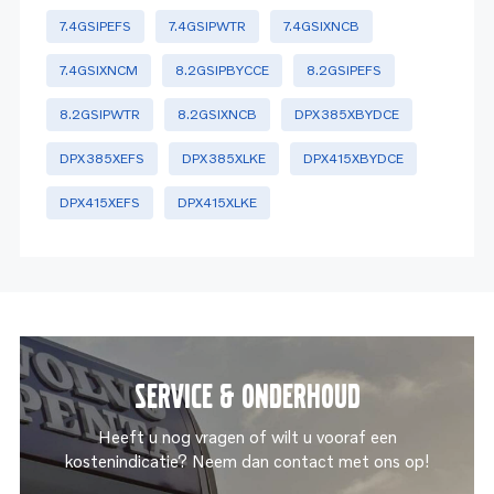
7.4GSiPEFS
7.4GSIPWTR
7.4GSIXNCB
7.4GSIXNCM
8.2GSIPBYCCE
8.2GSiPEFS
8.2GSIPWTR
8.2GSIXNCB
DPX385XBYDCE
DPX385XEFS
DPX385XLKE
DPX415XBYDCE
DPX415XEFS
DPX415XLKE
Service & onderhoud
Heeft u nog vragen of wilt u vooraf een
kostenindicatie? Neem dan contact met ons op!