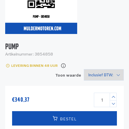
Service
Onderdelen
Industrie
Motoren
Service
Onderdelen
Service en onderhoud
Motoren
Service
Reman
Motoren
PUMP
Artikelnummer:
3854858
Reman – Pleziervaart
LEVERING BINNEN 48 UUR
Reman - Bedrijfsvaart
Toon waarde
Reman – Industrie
€
340,37
BESTEL