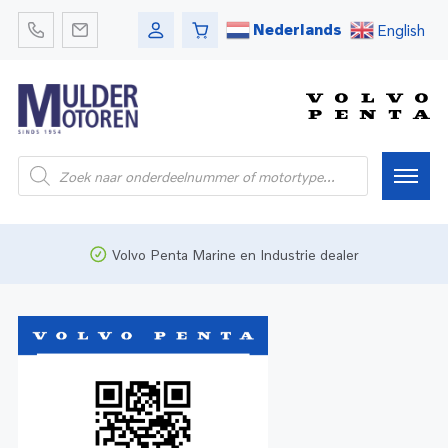
Nederlands
English
Home
Volvo Penta Marine en Industrie dealer
Webshop
Pleziervaart
Onderdelen
Bedrijfsvaart