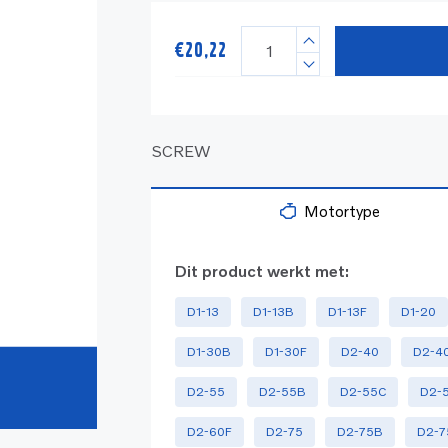
€
20,22
SCREW
Motortype
Dit product werkt met:
D1-13
D1-13B
D1-13F
D1-20
D1-30B
D1-30F
D2-40
D2-4
D2-55
D2-55B
D2-55C
D2-
D2-60F
D2-75
D2-75B
D2-7