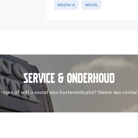
MS25A-A
MS25L
Service & onderhoud
vragen of wilt u vooraf een kostenindicatie? Neem dan contac