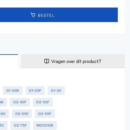
BESTEL
Vragen over dit product?
D1-20B
D1-20F
D1-30
0B
D2-40F
D2-50F
55D
D2-55E
D2-55F
5C
D2-75F
MD2010B