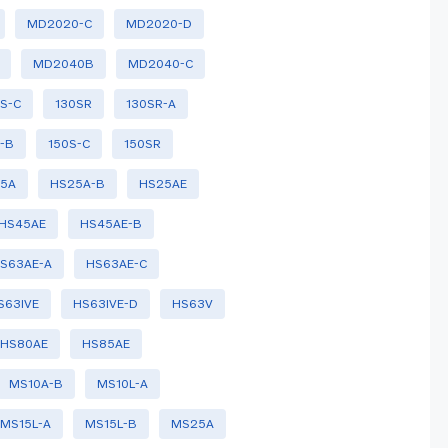
MD2020-C
MD2020-D
MD2040B
MD2040-C
0S-C
130SR
130SR-A
-B
150S-C
150SR
5A
HS25A-B
HS25AE
HS45AE
HS45AE-B
S63AE-A
HS63AE-C
S63IVE
HS63IVE-D
HS63V
HS80AE
HS85AE
MS10A-B
MS10L-A
MS15L-A
MS15L-B
MS25A