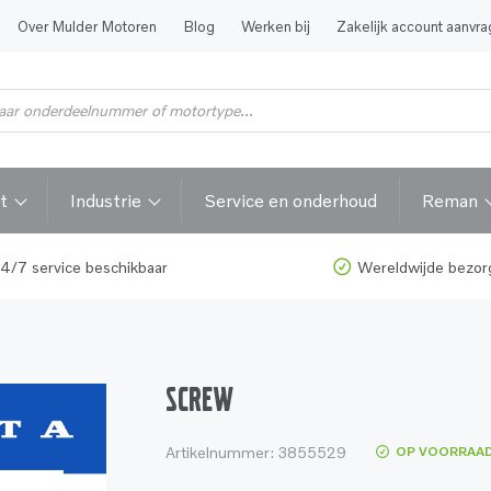
Over Mulder Motoren
Blog
Werken bij
Zakelijk account aanvr
t
Industrie
Service en onderhoud
Reman
4/7 service beschikbaar
Wereldwijde bezor
SCREW
Artikelnummer:
3855529
OP VOORRAA