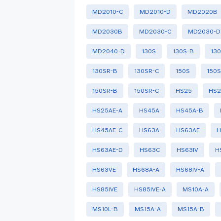
MD2010-C
MD2010-D
MD2020B
MD2030B
MD2030-C
MD2030-D
MD2040-D
130S
130S-B
13
130SR-B
130SR-C
150S
150S
150SR-B
150SR-C
HS25
HS2
HS25AE-A
HS45A
HS45A-B
HS45AE-C
HS63A
HS63AE
H
HS63AE-D
HS63C
HS63IV
H
HS63VE
HS68A-A
HS68IV-A
HS85IVE
HS85IVE-A
MS10A-A
MS10L-B
MS15A-A
MS15A-B