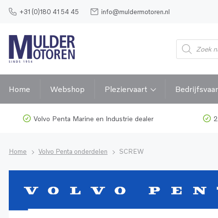
+31 (0)180 41 54 45
info@muldermotoren.nl
Home
Webshop
Pleziervaart
Bedrijfsvaar
Volvo Penta Marine en Industrie dealer
2
Home
Volvo Penta onderdelen
SCREW