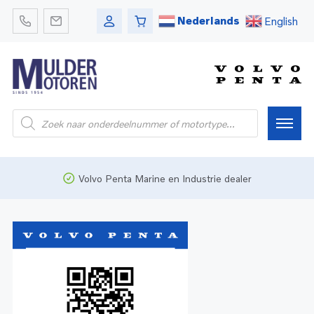
Nederlands
English
Home
Volvo Penta Marine en Industrie dealer
Webshop
Pleziervaart
Onderdelen
Bedrijfsvaart