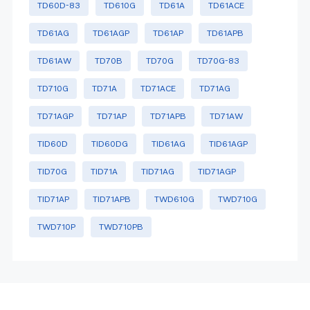
TD60D-83
TD610G
TD61A
TD61ACE
TD61AG
TD61AGP
TD61AP
TD61APB
TD61AW
TD70B
TD70G
TD70G-83
TD710G
TD71A
TD71ACE
TD71AG
TD71AGP
TD71AP
TD71APB
TD71AW
TID60D
TID60DG
TID61AG
TID61AGP
TID70G
TID71A
TID71AG
TID71AGP
TID71AP
TID71APB
TWD610G
TWD710G
TWD710P
TWD710PB