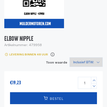
Service
Onderdelen
Industrie
Motoren
Service
Onderdelen
Service en onderhoud
Motoren
Service
Reman
Motoren
ELBOW NIPPLE
Artikelnummer:
479958
Reman – Pleziervaart
LEVERING BINNEN 48 UUR
Reman - Bedrijfsvaart
Toon waarde
Reman – Industrie
€
19,23
BESTEL